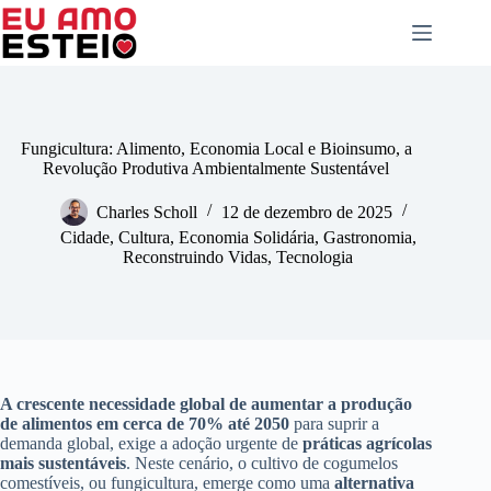
Pular
para
o
conteúdo
Fungicultura: Alimento, Economia Local e Bioinsumo, a
Revolução Produtiva Ambientalmente Sustentável
Charles Scholl
12 de dezembro de 2025
Cidade
,
Cultura
,
Economia Solidária
,
Gastronomia
,
Reconstruindo Vidas
,
Tecnologia
A crescente necessidade global de aumentar a produção
de alimentos em cerca de 70% até 2050
para suprir a
demanda global, exige a adoção urgente de
práticas agrícolas
mais sustentáveis
. Neste cenário, o cultivo de cogumelos
comestíveis, ou fungicultura, emerge como uma
alternativa