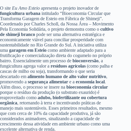
O site
Eu Amo Esteio
apresenta o projeto inovador de
fungicultura urbana
intitulado “Bioeconomia Circular que
Transforma Garagem de Esteio em Fábrica de Shimeji”.
Coordenado por Charles Scholl, da Nossa Área – Movimento
Pela Economia Solidária, o projeto demonstra como o
cultivo
de shimeji branco
pode ser uma alternativa estratégica e
economicamente viável para conciliar prosperidade com
sustentabilidade no Rio Grande do Sul. A iniciativa utiliza
uma
garagem em Esteio
como ambiente adaptado para a
frutificação e comercialização direta do cogumelo no próprio
bairro. Essencialmente um processo de
bioconversão
, a
fungicultura agrega valor a
resíduos agrícolas
(como palha e
cascas de milho ou soja), transformando o que seria
descartado em
alimento humano de alto valor nutritivo
,
promovendo a
segurança alimentar
e a
economia local
.
Além disso, o processo se insere na
bioeconomia circular
porque o resíduo da produção (o substrato exaurido) é
reaproveitado como
adubo, biofertilizante ou cobertura
orgânica
, retornando à terra e incentivando práticas de
manejo mais sustentáveis. Esses primeiros resultados, mesmo
que com cerca de 10% da capacidade produtiva, já são
considerados animadores, sinalizando a capacidade de
crescimento dessa atividade em ambiente urbano como uma
excelente alternativa de renda.