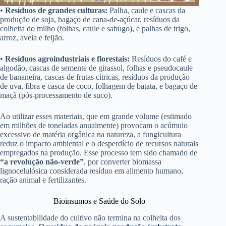
•
Resíduos de grandes culturas:
Palha, caule e cascas da
produção de soja, bagaço de cana-de-açúcar, resíduos da
colheita do milho (folhas, caule e sabugo), e palhas de trigo,
arroz, aveia e feijão.
•
Resíduos agroindustriais e florestais:
Resíduos do café e
algodão, cascas de semente de girassol, folhas e pseudocaule
de bananeira, cascas de frutas cítricas, resíduos da produção
de uva, fibra e casca de coco, folhagem de batata, e bagaço de
maçã (pós-processamento de suco).
Ao utilizar esses materiais, que em grande volume (estimado
em milhões de toneladas anualmente) provocam o acúmulo
excessivo de matéria orgânica na natureza, a fungicultura
reduz o impacto ambiental e o desperdício de recursos naturais
empregados na produção. Esse processo tem sido chamado de
“a revolução não-verde”
, por converter biomassa
lignocelulósica considerada resíduo em alimento humano,
ração animal e fertilizantes.
Bioinsumos e Saúde do Solo
A sustentabilidade do cultivo não termina na colheita dos