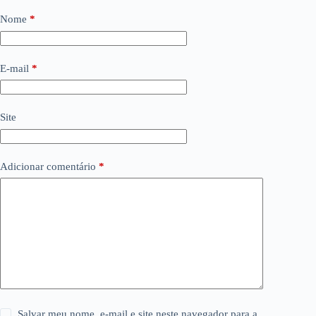
Nome
*
E-mail
*
Site
Adicionar comentário
*
Salvar meu nome, e-mail e site neste navegador para a