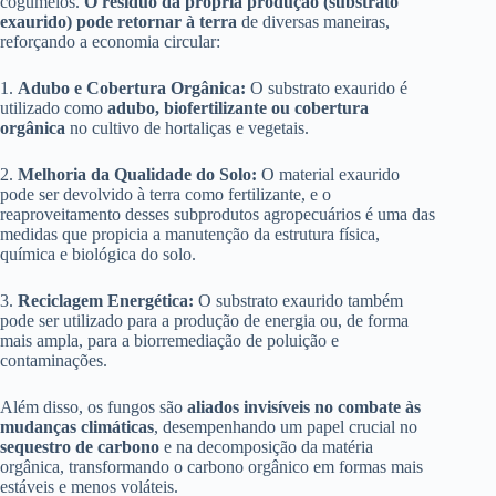
cogumelos.
O resíduo da própria produção (substrato
exaurido) pode retornar à terra
de diversas maneiras,
reforçando a economia circular:
1.
Adubo e Cobertura Orgânica:
O substrato exaurido é
utilizado como
adubo, biofertilizante ou cobertura
orgânica
no cultivo de hortaliças e vegetais.
2.
Melhoria da Qualidade do Solo:
O material exaurido
pode ser devolvido à terra como fertilizante, e o
reaproveitamento desses subprodutos agropecuários é uma das
medidas que propicia a manutenção da estrutura física,
química e biológica do solo.
3.
Reciclagem Energética:
O substrato exaurido também
pode ser utilizado para a produção de energia ou, de forma
mais ampla, para a biorremediação de poluição e
contaminações.
Além disso, os fungos são
aliados invisíveis no combate às
mudanças climáticas
, desempenhando um papel crucial no
sequestro de carbono
e na decomposição da matéria
orgânica, transformando o carbono orgânico em formas mais
estáveis e menos voláteis.