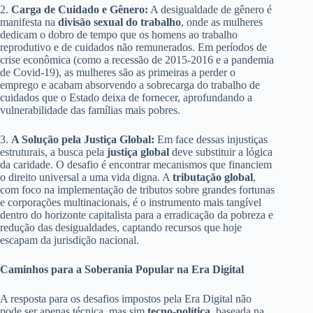
2.
Carga de Cuidado e Gênero:
A desigualdade de gênero é
manifesta na
divisão sexual do trabalho
, onde as mulheres
dedicam o dobro de tempo que os homens ao trabalho
reprodutivo e de cuidados não remunerados. Em períodos de
crise econômica (como a recessão de 2015-2016 e a pandemia
de Covid-19), as mulheres são as primeiras a perder o
emprego e acabam absorvendo a sobrecarga do trabalho de
cuidados que o Estado deixa de fornecer, aprofundando a
vulnerabilidade das famílias mais pobres.
3.
A Solução pela Justiça Global:
Em face dessas injustiças
estruturais, a busca pela
justiça global
deve substituir a lógica
da caridade. O desafio é encontrar mecanismos que financiem
o direito universal a uma vida digna. A
tributação global
,
com foco na implementação de tributos sobre grandes fortunas
e corporações multinacionais, é o instrumento mais tangível
dentro do horizonte capitalista para a erradicação da pobreza e
redução das desigualdades, captando recursos que hoje
escapam da jurisdição nacional.
Caminhos para a Soberania Popular na Era Digital
A resposta para os desafios impostos pela Era Digital não
pode ser apenas técnica, mas sim
tecno-política
, baseada na