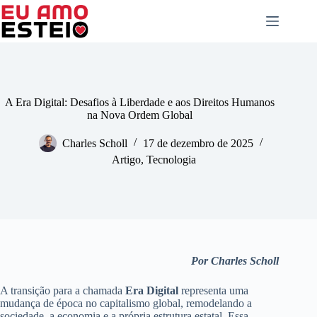
Pular
para
o
conteúdo
A Era Digital: Desafios à Liberdade e aos Direitos Humanos
na Nova Ordem Global
Charles Scholl
17 de dezembro de 2025
Artigo
,
Tecnologia
Por Charles Scholl
A transição para a chamada
Era Digital
representa uma
mudança de época no capitalismo global, remodelando a
sociedade, a economia e a própria estrutura estatal. Essa