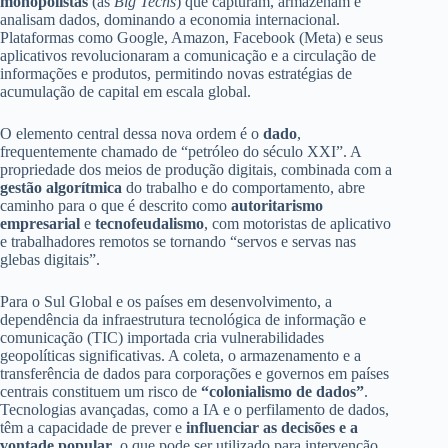
monopolistas
(as
Big Techs
) que capturam, armazenam e
analisam dados, dominando a economia internacional.
Plataformas como Google, Amazon, Facebook (Meta) e seus
aplicativos revolucionaram a comunicação e a circulação de
informações e produtos, permitindo novas estratégias de
acumulação de capital em escala global.
O elemento central dessa nova ordem é o
dado
,
frequentemente chamado de “petróleo do século XXI”. A
propriedade dos meios de produção digitais, combinada com a
gestão algorítmica
do trabalho e do comportamento, abre
caminho para o que é descrito como
autoritarismo
empresarial
e
tecnofeudalismo
, com motoristas de aplicativo
e trabalhadores remotos se tornando “servos e servas nas
glebas digitais”.
Para o Sul Global e os países em desenvolvimento, a
dependência da infraestrutura tecnológica de informação e
comunicação (TIC) importada cria vulnerabilidades
geopolíticas significativas. A coleta, o armazenamento e a
transferência de dados para corporações e governos em países
centrais constituem um risco de
“colonialismo de dados”
.
Tecnologias avançadas, como a IA e o perfilamento de dados,
têm a capacidade de prever e
influenciar as decisões e a
vontade popular
, o que pode ser utilizado para intervenção