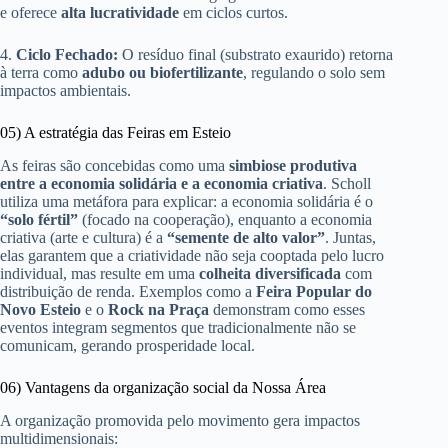
e oferece
alta lucratividade
em ciclos curtos.
4.
Ciclo Fechado:
O resíduo final (substrato exaurido) retorna
à terra como
adubo ou biofertilizante
, regulando o solo sem
impactos ambientais.
05) A estratégia das Feiras em Esteio
As feiras são concebidas como uma
simbiose produtiva
entre a economia solidária e a economia criativa
. Scholl
utiliza uma metáfora para explicar: a economia solidária é o
“solo fértil”
(focado na cooperação), enquanto a economia
criativa (arte e cultura) é a
“semente de alto valor”
. Juntas,
elas garantem que a criatividade não seja cooptada pelo lucro
individual, mas resulte em uma
colheita diversificada
com
distribuição de renda. Exemplos como a
Feira Popular do
Novo Esteio
e o
Rock na Praça
demonstram como esses
eventos integram segmentos que tradicionalmente não se
comunicam, gerando prosperidade local.
06) Vantagens da organização social da Nossa Área
A organização promovida pelo movimento gera impactos
multidimensionais: