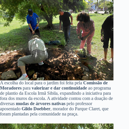
A escolha do local para o jardim foi feita pela
Comissão de
Moradores
para
valorizar e dar continuidade
ao programa
de plantio da Escola Irmã Sibila, expandindo a iniciativa para
fora dos muros da escola. A atividade contou com a doação de
diversas
mudas de árvores nativas
pelo professor
aposentado
Gildo Doebber
, morador do Parque Claret, que
foram plantadas pela comunidade na praça.