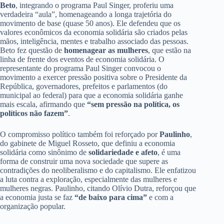
Beto
, integrando o programa Paul Singer, proferiu uma
verdadeira “aula”, homenageando a longa trajetória do
movimento de base (quase 50 anos). Ele defendeu que os
valores econômicos da economia solidária são criados pelas
mãos, inteligência, mentes e trabalho associado das pessoas.
Beto fez questão de
homenagear as mulheres
, que estão na
linha de frente dos eventos de economia solidária. O
representante do programa Paul Singer convocou o
movimento a exercer pressão positiva sobre o Presidente da
República, governadores, prefeitos e parlamentos (do
municipal ao federal) para que a economia solidária ganhe
mais escala, afirmando que
“sem pressão na política, os
políticos não fazem”
.
O compromisso político também foi reforçado por
Paulinho
,
do gabinete de Miguel Rosseto, que definiu a economia
solidária como sinônimo de
solidariedade e afeto
, é uma
forma de construir uma nova sociedade que supere as
contradições do neoliberalismo e do capitalismo. Ele enfatizou
a luta contra a exploração, especialmente das mulheres e
mulheres negras. Paulinho, citando Olívio Dutra, reforçou que
a economia justa se faz
“de baixo para cima”
e com a
organização popular.