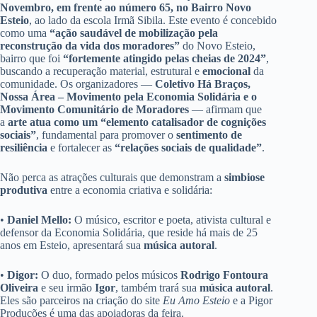
Novembro, em frente ao número 65, no Bairro Novo
Esteio
, ao lado da escola Irmã Sibila. Este evento é concebido
como uma
“ação saudável de mobilização pela
reconstrução da vida dos moradores”
do Novo Esteio,
bairro que foi
“fortemente atingido pelas cheias de 2024”
,
buscando a recuperação material, estrutural e
emocional
da
comunidade. Os organizadores —
Coletivo Há Braços,
Nossa Área – Movimento pela Economia Solidária e o
Movimento Comunitário de Moradores
— afirmam que
a
arte atua como um “elemento catalisador de cognições
sociais”
, fundamental para promover o
sentimento de
resiliência
e fortalecer as
“relações sociais de qualidade”
.
Não perca as atrações culturais que demonstram a
simbiose
produtiva
entre a economia criativa e solidária:
•
Daniel Mello:
O músico, escritor e poeta, ativista cultural e
defensor da Economia Solidária, que reside há mais de 25
anos em Esteio, apresentará sua
música autoral
.
•
Digor:
O duo, formado pelos músicos
Rodrigo Fontoura
Oliveira
e seu irmão
Igor
, também trará sua
música autoral
.
Eles são parceiros na criação do site
Eu Amo Esteio
e a Pigor
Produções é uma das apoiadoras da feira.