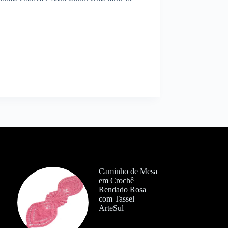
Caminho de Mesa
em Crochê
Rendado Rosa
com Tassel –
ArteSul