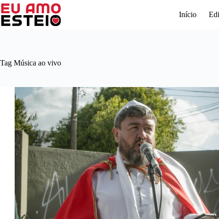
Pular
para
Início
Edi
o
conteúdo
Tag
Música ao vivo