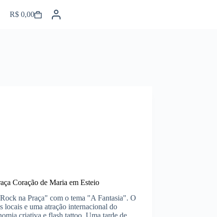
R$
0,00
Carrinho
raça Coração de Maria em Esteio
 "Rock na Praça" com o tema "A Fantasia". O
 locais e uma atração internacional do
omia criativa e flash tattoo. Uma tarde de