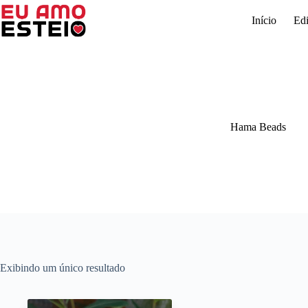
Pular
para
Início
Edi
o
conteúdo
Hama Beads
Exibindo um único resultado